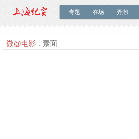
专题
在场
弄潮
微@电影
. 素面