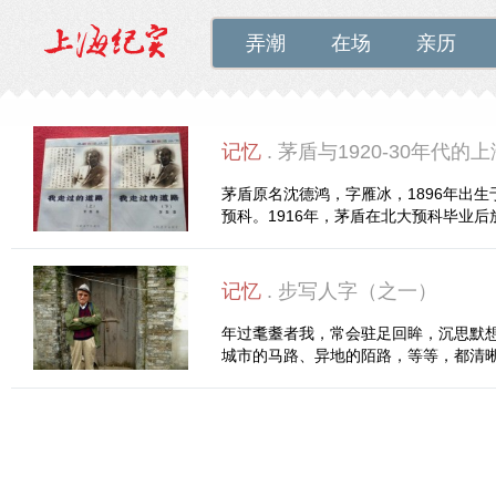
弄潮
在场
亲历
记忆
. 茅盾与1920-30年代的
茅盾原名沈德鸿，字雁冰，1896年出
预科。1916年，茅盾在北大预科毕业
亲不希望他进入政界与金融界工作的愿
记忆
. 步写人字（之一）
年过耄耋者我，常会驻足回眸，沉思默
城市的马路、异地的陌路，等等，都清
者，他们的神情姿态、音容相貌，如今